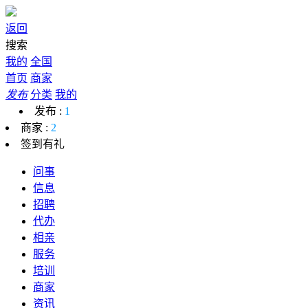
返回
搜索
我的
全国
首页
商家
发布
分类
我的
发布 :
1
商家 :
2
签到有礼
问事
信息
招聘
代办
相亲
服务
培训
商家
资讯