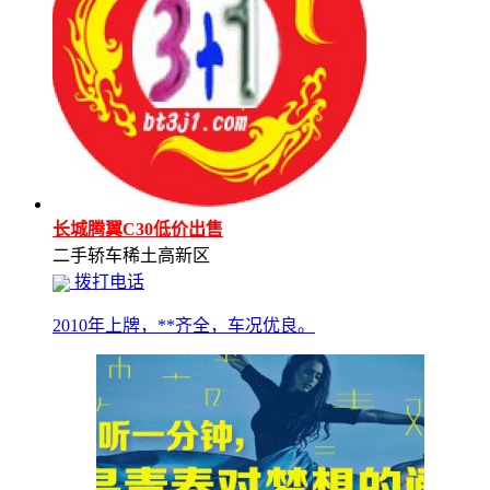
长城腾翼C30低价出售
二手轿车
稀土高新区
拨打电话
2010年上牌，**齐全，车况优良。